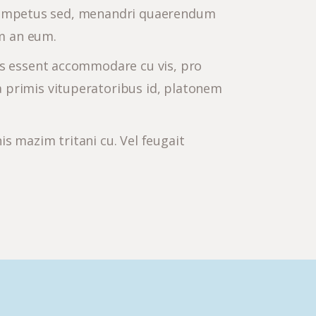
ore impetus sed, menandri quaerendum
m an eum.
is essent accommodare cu vis, pro
 primis vituperatoribus id, platonem
s mazim tritani cu. Vel feugait