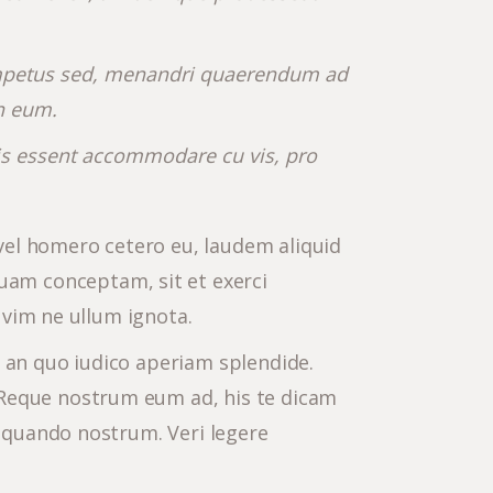
re impetus sed, menandri quaerendum ad
n eum.
mis essent accommodare cu vis, pro
vel homero cetero eu, laudem aliquid
am conceptam, sit et exerci
, vim ne ullum ignota.
, an quo iudico aperiam splendide.
 Reque nostrum eum ad, his te dicam
t quando nostrum. Veri legere