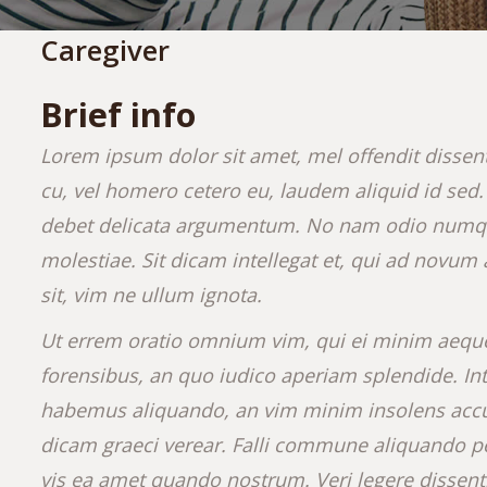
Caregiver
Brief info
Lorem ipsum dolor sit amet, mel offendit disse
cu, vel homero cetero eu, laudem aliquid id sed
debet delicata argumentum. No nam odio numqu
molestiae. Sit dicam intellegat et, qui ad novum 
sit, vim ne ullum ignota.
Ut errem oratio omnium vim, qui ei minim aeque 
forensibus, an quo iudico aperiam splendide. Int
habemus aliquando, an vim minim insolens acc
dicam graeci verear. Falli commune aliquando per
vis ea amet quando nostrum. Veri legere dissenti