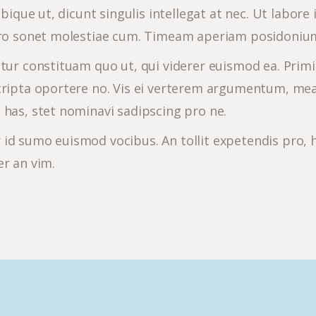
tibique ut, dicunt singulis intellegat at nec. Ut lab
orro sonet molestiae cum. Timeam aperiam posidoniu
etur constituam quo ut, qui viderer euismod ea. Prim
cripta oportere no. Vis ei verterem argumentum, mea
 has, stet nominavi sadipscing pro ne.
d sumo euismod vocibus. An tollit expetendis pro, hi
er an vim.