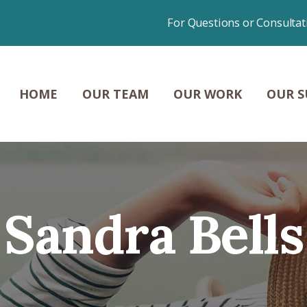
HOME
For Questions or Consultat
OUR TEAM
OUR WORK
HOME
OUR TEAM
OUR WORK
OUR S
OUR SUCCESSES
NEWS &
CONTENT
Sandra Bells
CONTACT