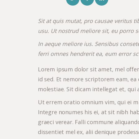
Sit at quis mutat, pro causae veritus 
usu. Ut nostrud meliore sit, eu porr
In aeque meliore ius. Sensibus conset
ferri omnes hendrerit ea, eum error sc
Lorem ipsum dolor sit amet, mel offe
id sed. Et nemore scriptorem eam, e
molestiae. Sit dicam intellegat et, qui
Ut errem oratio omnium vim, qui ei mi
Integre nonumes his ei, at sit nibh 
graeci verear. Falli commune aliquando
dissentiet mel ex, alii denique prodes