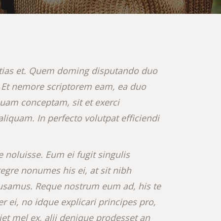
ntias et. Quem doming disputando duo
. Et nemore scriptorem eam, ea duo
am conceptam, sit et exerci
aliquam. In perfecto volutpat efficiendi
noluisse. Eum ei fugit singulis
egre nonumes his ei, at sit nibh
usamus. Reque nostrum eum ad, his te
 ei, no idque explicari principes pro,
et mel ex, alii denique prodesset an