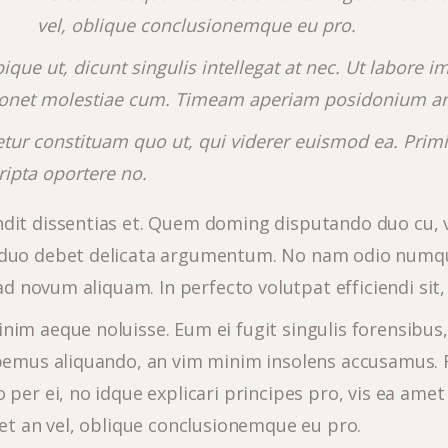
vel, oblique conclusionemque eu pro.
tibique ut, dicunt singulis intellegat at nec. Ut labo
o sonet molestiae cum. Timeam aperiam posidonium a
etur constituam quo ut, qui viderer euismod ea. Pri
ripta oportere no.
ndit dissentias et. Quem doming disputando duo cu, 
a duo debet delicata argumentum. No nam odio numqu
 ad novum aliquam. In perfecto volutpat efficiendi sit
nim aeque noluisse. Eum ei fugit singulis forensibus
habemus aliquando, an vim minim insolens accusamus.
 per ei, no idque explicari principes pro, vis ea ame
set an vel, oblique conclusionemque eu pro.